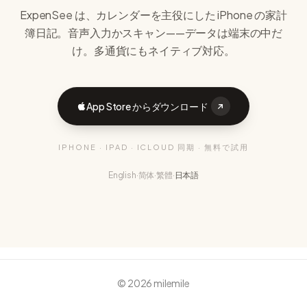
ExpenSee は、カレンダーを主役にした iPhone の家計
簿日記。音声入力かスキャン——データは端末の中だ
け。多通貨にもネイティブ対応。
App Store からダウンロード
IPHONE · IPAD · ICLOUD 同期 · 無料で試用
English
·
简体
·
繁體
·
日本語
©
2026
milemile